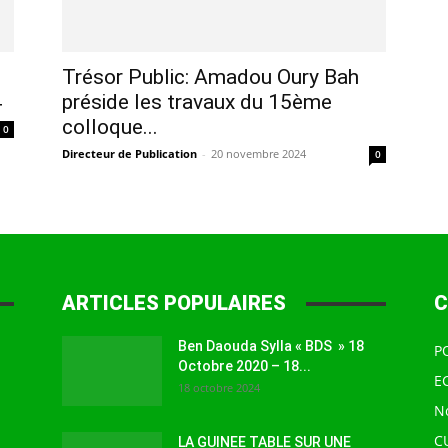
à
Trésor Public: Amadou Oury Bah
4
préside les travaux du 15ème
colloque...
0
Directeur de Publication
-
20 novembre 2024
0
la
ARTICLES POPULAIRES
C
source
Ben Daouda Sylla « BDS » 18
P
Octobre 2020 – 18...
E
18 octobre 2024
N
C
LA GUINEE TABLE SUR UNE