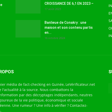
CROISSANCE DE 6,1 EN 2023 –
ve
I
17 août 2023
E
S
Banlieue de Conakry : une
maison et son contenu partis
O
en...
I
16 octobre 2024
PROPOS
S
ier média de fact-checking en Guinée, LeVérificateur.net
te l'actualité à la source. Nous combattons la
nformation par des décryptages indépendants, neutres
igoureux de la vie politique, économique et sociale
éenne. Une rumeur ? Une info à vérifier ? Contactez-
.