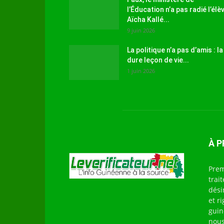
l’Éducation n’a pas radié l’élè
Aïcha Kallé...
9 juin 2026
La politique n’a pas d’amis : la
dure leçon de vie...
1 juin 2026
À 
Prem
trai
dési
et r
guin
nous