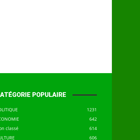
ATÉGORIE POPULAIRE
OLITIQUE
1231
CONOMIE
642
on classé
614
ULTURE
606