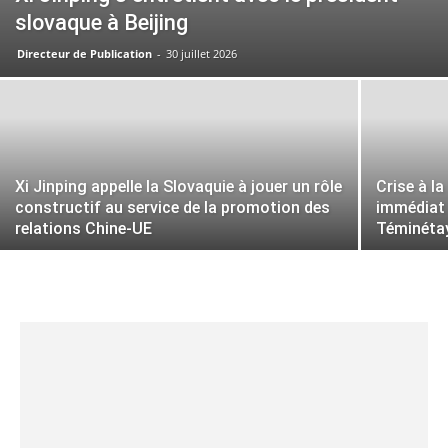
slovaque à Beijing
Directeur de Publication
-
30 juillet 2026
Xi Jinping appelle la Slovaquie à jouer un rôle
Crise à la
constructif au service de la promotion des
immédiat
relations Chine-UE
Téminéta