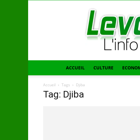
ACCUEIL
CULTURE
ECONOM
Accueil
Tags
Djiba
Tag: Djiba