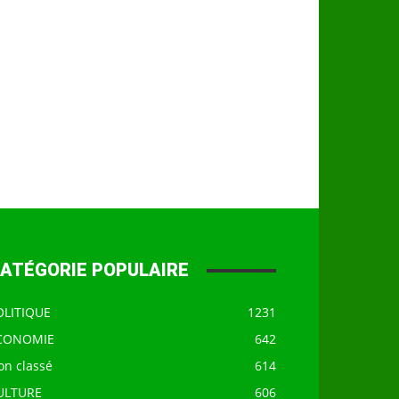
ATÉGORIE POPULAIRE
OLITIQUE
1231
CONOMIE
642
on classé
614
ULTURE
606