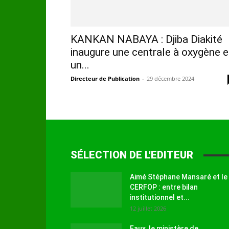
KANKAN NABAYA : Djiba Diakité
inaugure une centrale à oxygène e
un...
Directeur de Publication
-
29 décembre 2024
SÉLECTION DE L'EDITEUR
Aimé Stéphane Mansaré et le
CERFOP : entre bilan
institutionnel et...
12 juillet 2026
Faux, le ministère de