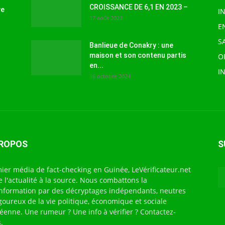
CROISSANCE DE 6,1 EN 2023 –
ve
I
17 août 2023
E
S
Banlieue de Conakry : une
maison et son contenu partis
O
en...
I
16 octobre 2024
PROPOS
S
ier média de fact-checking en Guinée, LeVérificateur.net
te l'actualité à la source. Nous combattons la
nformation par des décryptages indépendants, neutres
igoureux de la vie politique, économique et sociale
éenne. Une rumeur ? Une info à vérifier ? Contactez-
.