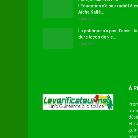
l’Éducation n’a pas radié l’élè
Aïcha Kallé...
9 juin 2026
La politique n’a pas d’amis : la
dure leçon de vie...
1 juin 2026
À 
Prem
trai
dési
et r
guin
nous