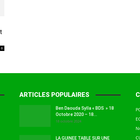
à
t
0
la
ARTICLES POPULAIRES
C
source
Ben Daouda Sylla « BDS » 18
P
Octobre 2020 – 18...
E
18 octobre 2024
N
C
LA GUINEE TABLE SUR UNE