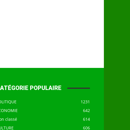
ATÉGORIE POPULAIRE
OLITIQUE
1231
CONOMIE
642
on classé
614
ULTURE
606