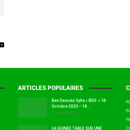
à
0
la
ARTICLES POPULAIRES
C
source
Ben Daouda Sylla « BDS » 18
P
Octobre 2020 – 18...
E
18 octobre 2024
N
C
LA GUINEE TABLE SUR UNE