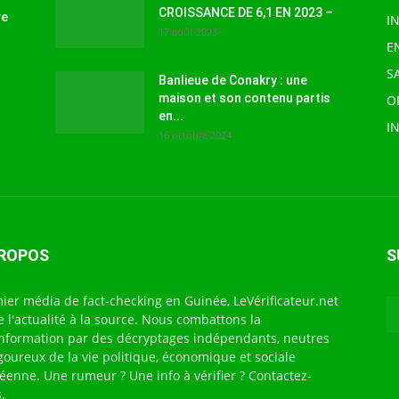
CROISSANCE DE 6,1 EN 2023 –
ve
I
17 août 2023
E
S
Banlieue de Conakry : une
maison et son contenu partis
O
en...
I
16 octobre 2024
PROPOS
S
ier média de fact-checking en Guinée, LeVérificateur.net
te l'actualité à la source. Nous combattons la
nformation par des décryptages indépendants, neutres
igoureux de la vie politique, économique et sociale
éenne. Une rumeur ? Une info à vérifier ? Contactez-
.