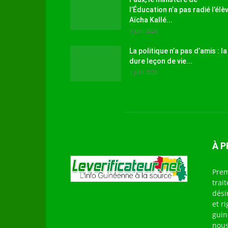
l’Éducation n’a pas radié l’élè
Aïcha Kallé...
9 juin 2026
La politique n’a pas d’amis : la
dure leçon de vie...
1 juin 2026
À 
Prem
trai
dési
et r
guin
nous