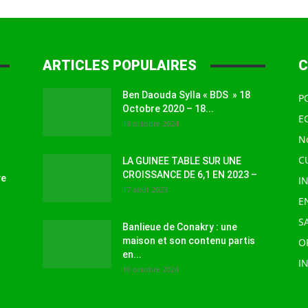
à
ARTICLES POPULAIRES
C
Ben Daouda Sylla « BDS » 18
P
Octobre 2020 – 18...
E
18 octobre 2024
la
N
C
LA GUINEE TABLE SUR UNE
CROISSANCE DE 6,1 EN 2023 –
ve
I
17 août 2023
E
S
source
Banlieue de Conakry : une
maison et son contenu partis
O
en...
I
16 octobre 2024