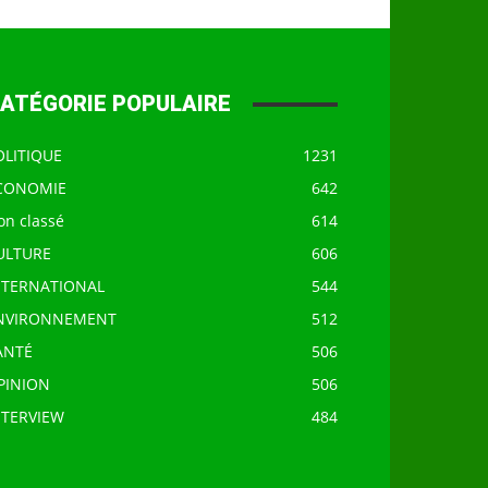
ATÉGORIE POPULAIRE
OLITIQUE
1231
CONOMIE
642
on classé
614
ULTURE
606
NTERNATIONAL
544
NVIRONNEMENT
512
ANTÉ
506
PINION
506
NTERVIEW
484