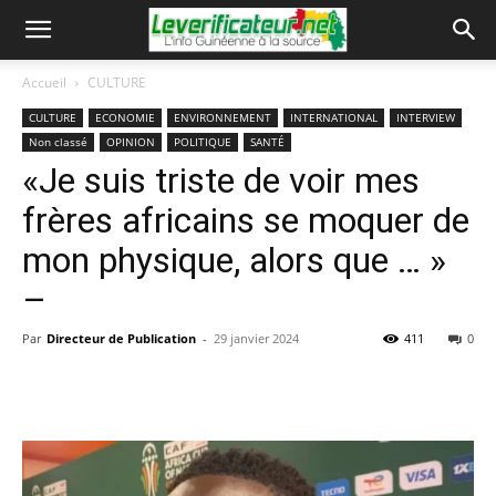
Accueil
CULTURE
CULTURE
ECONOMIE
ENVIRONNEMENT
INTERNATIONAL
INTERVIEW
Non classé
OPINION
POLITIQUE
SANTÉ
«Je suis triste de voir mes
frères africains se moquer de
mon physique, alors que … »
–
Par
Directeur de Publication
-
29 janvier 2024
411
0