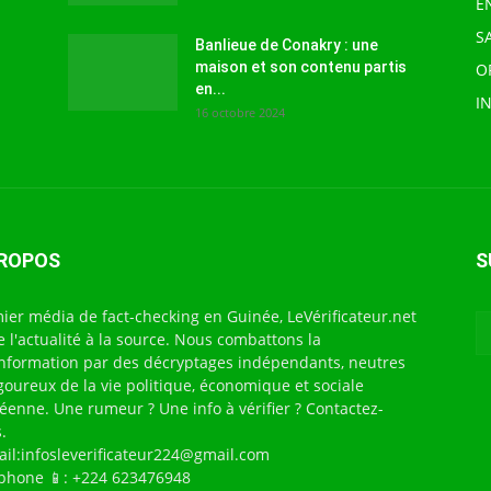
E
S
Banlieue de Conakry : une
maison et son contenu partis
O
en...
I
16 octobre 2024
PROPOS
S
ier média de fact-checking en Guinée, LeVérificateur.net
te l'actualité à la source. Nous combattons la
nformation par des décryptages indépendants, neutres
igoureux de la vie politique, économique et sociale
éenne. Une rumeur ? Une info à vérifier ? Contactez-
.
ail:infosleverificateur224@gmail.com
phone 📱: +224 623476948