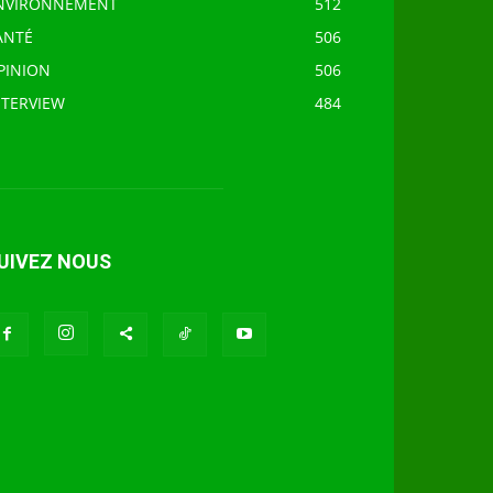
NVIRONNEMENT
512
ANTÉ
506
PINION
506
NTERVIEW
484
UIVEZ NOUS