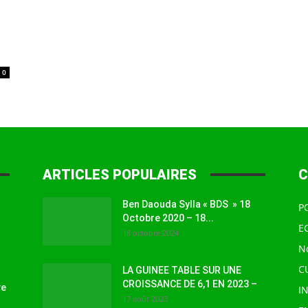
à
0
la
ARTICLES POPULAIRES
C
Ben Daouda Sylla « BDS » 18
P
Octobre 2020 – 18...
source
E
18 octobre 2024
N
C
LA GUINEE TABLE SUR UNE
CROISSANCE DE 6,1 EN 2023 –
ve
I
17 août 2023