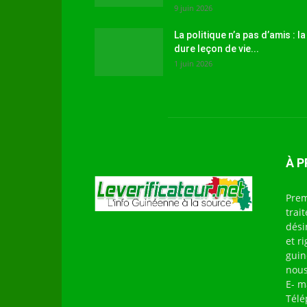
9 juin 2026
La politique n’a pas d’amis : la
dure leçon de vie...
1 juin 2026
À 
Prem
trai
dési
et r
guin
nous
E- m
Télé