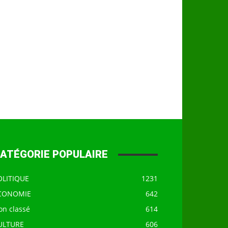
ATÉGORIE POPULAIRE
OLITIQUE
1231
CONOMIE
642
on classé
614
ULTURE
606