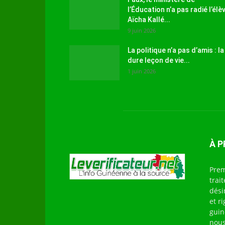
l’Éducation n’a pas radié l’élè
Aïcha Kallé...
9 juin 2026
La politique n’a pas d’amis : la
dure leçon de vie...
1 juin 2026
À 
Prem
trai
dési
et r
guin
nous