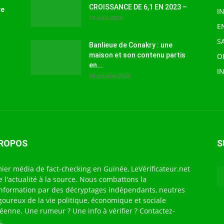
CROISSANCE DE 6,1 EN 2023 –
ve
I
17 août 2023
E
S
Banlieue de Conakry : une
maison et son contenu partis
O
en...
I
16 octobre 2024
PROPOS
S
ier média de fact-checking en Guinée, LeVérificateur.net
te l'actualité à la source. Nous combattons la
nformation par des décryptages indépendants, neutres
igoureux de la vie politique, économique et sociale
éenne. Une rumeur ? Une info à vérifier ? Contactez-
.