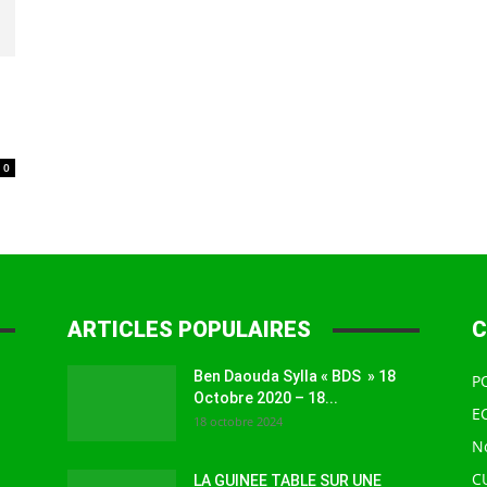
à
0
la
ARTICLES POPULAIRES
C
source
Ben Daouda Sylla « BDS » 18
P
Octobre 2020 – 18...
E
18 octobre 2024
N
C
LA GUINEE TABLE SUR UNE