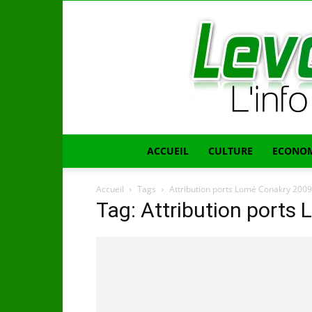
ACCUEIL
CULTURE
ECONOM
Accueil
Tags
Attribution ports Lomé Conakry 200
Tag: Attribution port