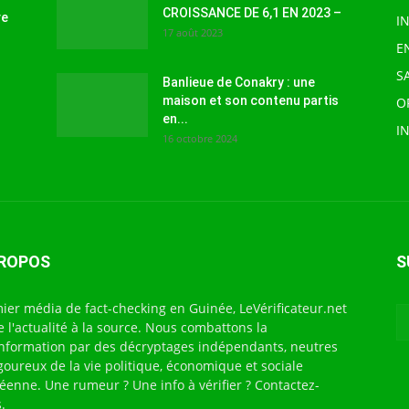
CROISSANCE DE 6,1 EN 2023 –
ve
I
17 août 2023
E
S
Banlieue de Conakry : une
maison et son contenu partis
O
en...
I
16 octobre 2024
PROPOS
S
ier média de fact-checking en Guinée, LeVérificateur.net
te l'actualité à la source. Nous combattons la
nformation par des décryptages indépendants, neutres
igoureux de la vie politique, économique et sociale
éenne. Une rumeur ? Une info à vérifier ? Contactez-
.