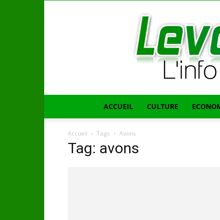
ACCUEIL
CULTURE
ECONOM
Accueil
Tags
Avons
Tag: avons