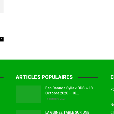
à
0
la
ARTICLES POPULAIRES
C
source
Ben Daouda Sylla « BDS » 18
P
Octobre 2020 – 18...
E
18 octobre 2024
N
C
LA GUINEE TABLE SUR UNE