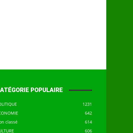
ATÉGORIE POPULAIRE
OLITIQUE
1231
CONOMIE
642
on classé
614
ULTURE
606