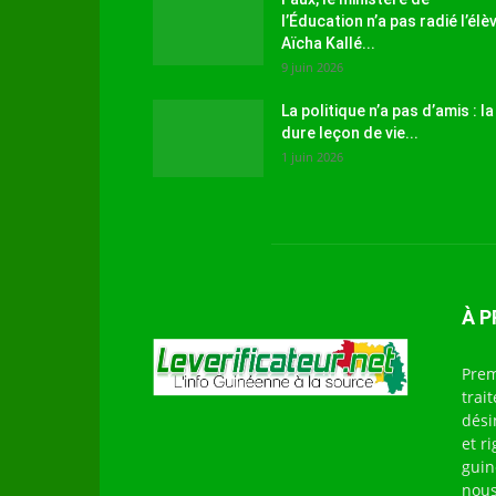
l’Éducation n’a pas radié l’élè
Aïcha Kallé...
9 juin 2026
La politique n’a pas d’amis : la
dure leçon de vie...
1 juin 2026
À 
Prem
trai
dési
et r
guin
nous