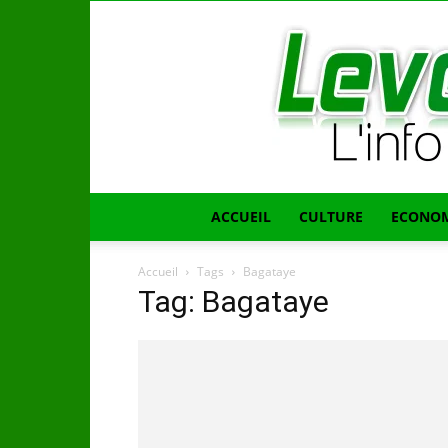
ACCUEIL
CULTURE
ECONOM
Accueil
Tags
Bagataye
Tag: Bagataye