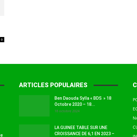
à
0
la
ARTICLES POPULAIRES
C
Ben Daouda Sylla « BDS » 18
P
source
Octobre 2020 – 18...
E
18 octobre 2024
N
C
LA GUINEE TABLE SUR UNE
CROISSANCE DE 6,1 EN 2023 –
ve
I