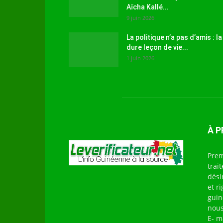
Aïcha Kallé...
9 juin 2026
La politique n’a pas d’amis : la
dure leçon de vie...
1 juin 2026
À 
Prem
trai
dési
et r
guin
nous
E- m