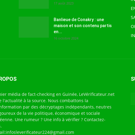
17 août 2023
E
S
Banlieue de Conakry : une
maison et son contenu partis
O
en...
I
16 octobre 2024
PROPOS
S
ier média de fact-checking en Guinée, LeVérificateur.net
te l'actualité à la source. Nous combattons la
nformation par des décryptages indépendants, neutres
igoureux de la vie politique, économique et sociale
éenne. Une rumeur ? Une info à vérifier ? Contactez-
.
ail:infosleverificateur224@gmail.com