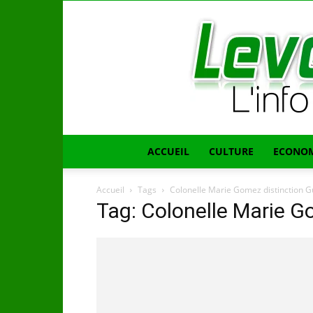
ACCUEIL
CULTURE
ECONOM
Accueil
Tags
Colonelle Marie Gomez distinction G
Tag: Colonelle Marie G