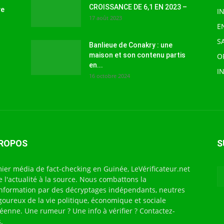
CROISSANCE DE 6,1 EN 2023 –
ve
I
17 août 2023
E
S
Banlieue de Conakry : une
maison et son contenu partis
O
en...
I
16 octobre 2024
PROPOS
S
ier média de fact-checking en Guinée, LeVérificateur.net
te l'actualité à la source. Nous combattons la
nformation par des décryptages indépendants, neutres
igoureux de la vie politique, économique et sociale
éenne. Une rumeur ? Une info à vérifier ? Contactez-
.