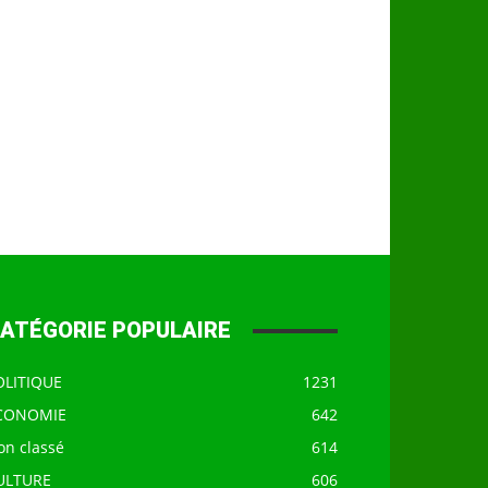
ATÉGORIE POPULAIRE
OLITIQUE
1231
CONOMIE
642
on classé
614
ULTURE
606