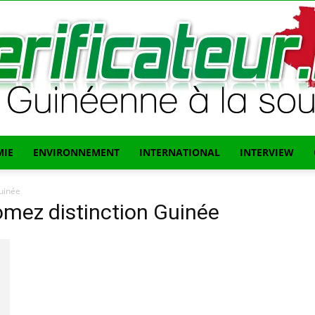
IE
ENVIRONNEMENT
INTERNATIONAL
INTERVIEW
L'info
uinée
omez distinction Guinée
Guinéenne