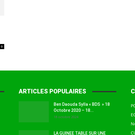
à
0
la
ARTICLES POPULAIRES
C
source
Ben Daouda Sylla « BDS » 18
P
Octobre 2020 – 18...
E
18 octobre 2024
N
C
LA GUINEE TABLE SUR UNE