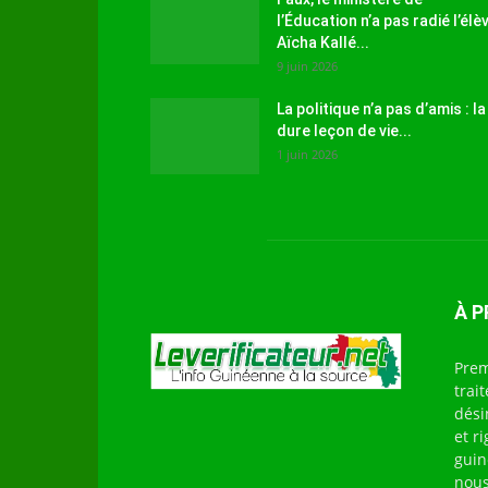
l’Éducation n’a pas radié l’élè
Aïcha Kallé...
9 juin 2026
La politique n’a pas d’amis : la
dure leçon de vie...
1 juin 2026
À 
Prem
trai
dési
et r
guin
nous