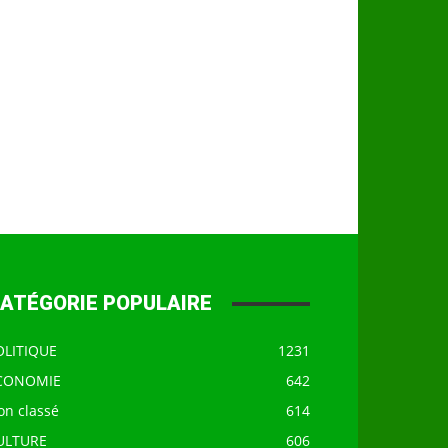
ATÉGORIE POPULAIRE
OLITIQUE
1231
CONOMIE
642
on classé
614
ULTURE
606