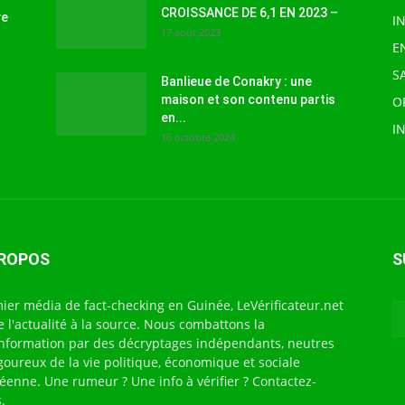
CROISSANCE DE 6,1 EN 2023 –
ve
I
17 août 2023
E
S
Banlieue de Conakry : une
maison et son contenu partis
O
en...
I
16 octobre 2024
PROPOS
S
ier média de fact-checking en Guinée, LeVérificateur.net
te l'actualité à la source. Nous combattons la
nformation par des décryptages indépendants, neutres
igoureux de la vie politique, économique et sociale
éenne. Une rumeur ? Une info à vérifier ? Contactez-
.