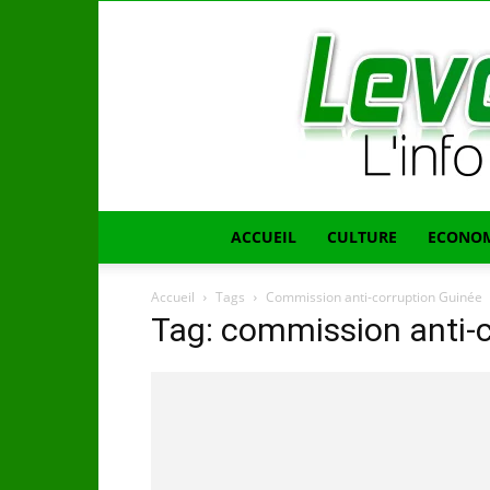
ACCUEIL
CULTURE
ECONOM
Accueil
Tags
Commission anti-corruption Guinée
Tag: commission anti-