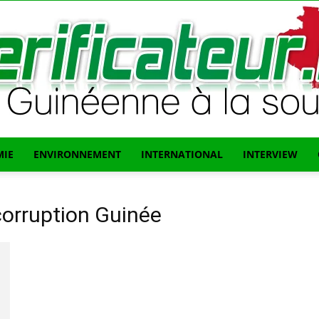
IE
ENVIRONNEMENT
INTERNATIONAL
INTERVIEW
L'info
corruption Guinée
Guinéenne