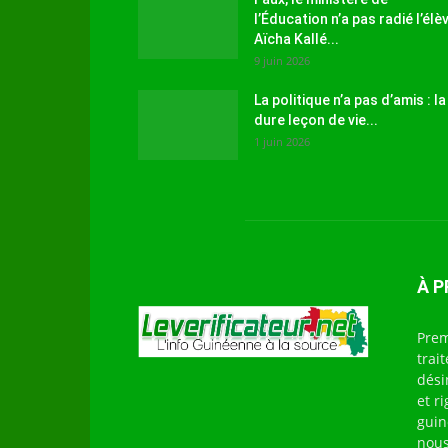
l’Éducation n’a pas radié l’élè
Aïcha Kallé...
9 juin 2026
La politique n’a pas d’amis : la
dure leçon de vie...
1 juin 2026
À 
Prem
trai
dési
et r
guin
nous