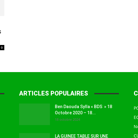
à
s
0
la
ARTICLES POPULAIRES
C
source
Ben Daouda Sylla « BDS » 18
P
Octobre 2020 – 18...
E
18 octobre 2024
N
C
LA GUINEE TABLE SUR UNE