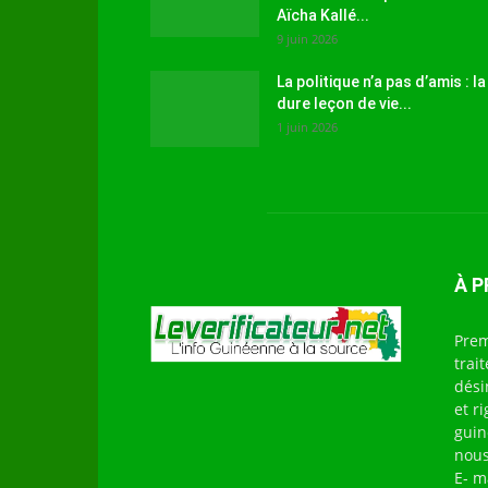
Aïcha Kallé...
9 juin 2026
La politique n’a pas d’amis : la
dure leçon de vie...
1 juin 2026
À 
Prem
trai
dési
et r
guin
nous
E- m