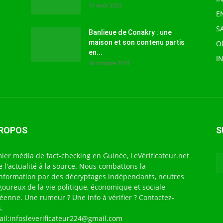
17 août 2023
E
S
Banlieue de Conakry : une
maison et son contenu partis
O
en...
I
16 octobre 2024
PROPOS
S
ier média de fact-checking en Guinée, LeVérificateur.net
te l'actualité à la source. Nous combattons la
nformation par des décryptages indépendants, neutres
igoureux de la vie politique, économique et sociale
éenne. Une rumeur ? Une info à vérifier ? Contactez-
.
ail:infosleverificateur224@gmail.com