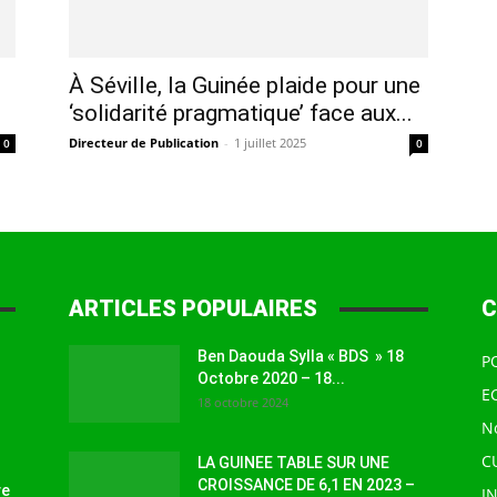
à
À Séville, la Guinée plaide pour une
‘solidarité pragmatique’ face aux...
Directeur de Publication
-
1 juillet 2025
0
0
la
ARTICLES POPULAIRES
C
Ben Daouda Sylla « BDS » 18
P
source
Octobre 2020 – 18...
E
18 octobre 2024
N
C
LA GUINEE TABLE SUR UNE
CROISSANCE DE 6,1 EN 2023 –
ve
I