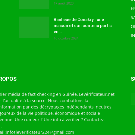
17 août 2023
E
S
Banlieue de Conakry : une
maison et son contenu partis
O
en...
I
16 octobre 2024
PROPOS
S
ier média de fact-checking en Guinée, LeVérificateur.net
te l'actualité à la source. Nous combattons la
nformation par des décryptages indépendants, neutres
igoureux de la vie politique, économique et sociale
éenne. Une rumeur ? Une info à vérifier ? Contactez-
.
ail:infosleverificateur224@gmail.com