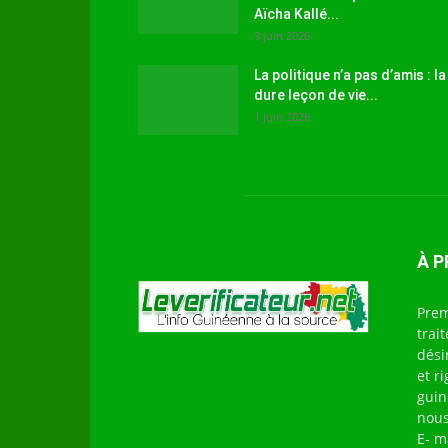
Aïcha Kallé...
9 juin 2026
La politique n’a pas d’amis : la
dure leçon de vie...
1 juin 2026
À 
Prem
trai
dési
et r
guin
nous
E- m