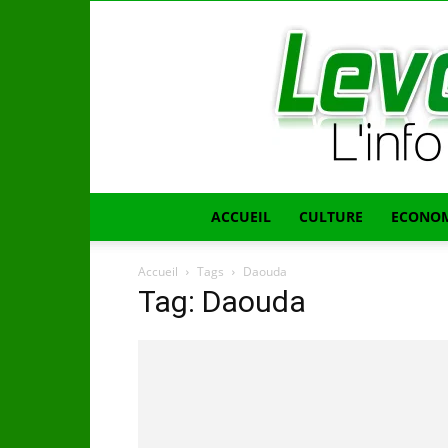
ACCUEIL
CULTURE
ECONOM
Accueil
Tags
Daouda
Tag: Daouda