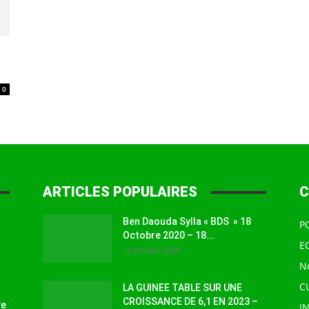
à
0
la
ARTICLES POPULAIRES
C
Ben Daouda Sylla « BDS » 18
P
source
Octobre 2020 – 18...
E
18 octobre 2024
N
C
LA GUINEE TABLE SUR UNE
CROISSANCE DE 6,1 EN 2023 –
ve
I