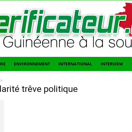
IE
ENVIRONNEMENT
INTERNATIONAL
INTERVIEW
L'info
ue
darité trêve politique
Guinéenne