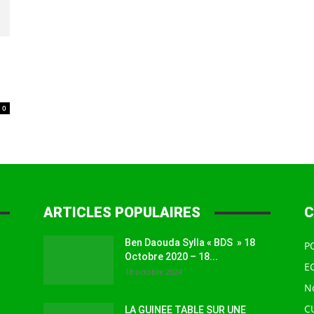
à
0
la
ARTICLES POPULAIRES
C
source
Ben Daouda Sylla « BDS » 18
P
Octobre 2020 – 18...
E
18 octobre 2024
N
C
LA GUINEE TABLE SUR UNE