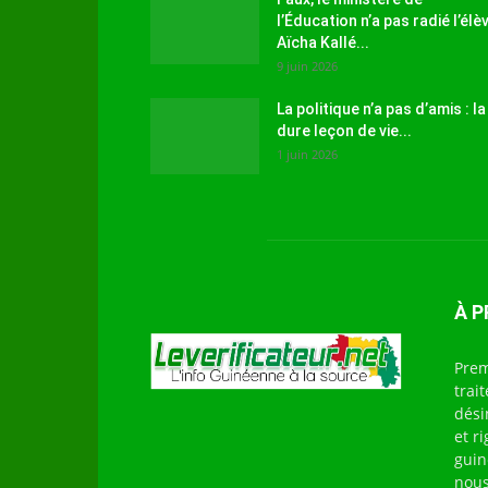
l’Éducation n’a pas radié l’élè
Aïcha Kallé...
9 juin 2026
La politique n’a pas d’amis : la
dure leçon de vie...
1 juin 2026
À 
Prem
trai
dési
et r
guin
nous