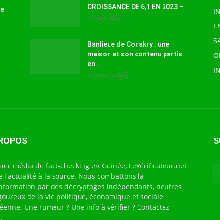
CROISSANCE DE 6,1 EN 2023 –
ve
I
17 août 2023
E
S
Banlieue de Conakry : une
maison et son contenu partis
O
en...
I
16 octobre 2024
PROPOS
S
ier média de fact-checking en Guinée, LeVérificateur.net
te l'actualité à la source. Nous combattons la
nformation par des décryptages indépendants, neutres
igoureux de la vie politique, économique et sociale
éenne. Une rumeur ? Une info à vérifier ? Contactez-
.