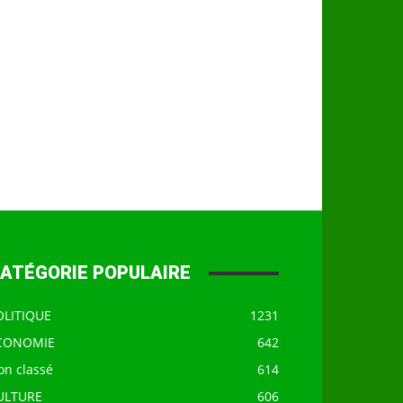
ATÉGORIE POPULAIRE
OLITIQUE
1231
CONOMIE
642
on classé
614
ULTURE
606