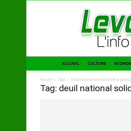
ACCUEIL
CULTURE
ECONOM
Accueil
Tags
Deuil national solidarité trêve politiq
Tag: deuil national soli