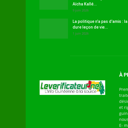
Aïcha Kallé...
9 juin 2026
La politique n’a pas d’amis : la
dure leçon de vie...
1 juin 2026
À 
Prem
trai
dési
et r
guin
nous
E- m