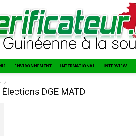
IE
ENVIRONNEMENT
INTERNATIONAL
INTERVIEW
L'info
MATD
e Élections DGE MATD
Guinéenne