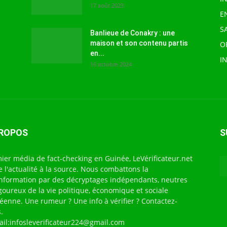
17 août 2023
E
S
Banlieue de Conakry : une
maison et son contenu partis
O
en...
I
16 octobre 2024
PROPOS
S
ier média de fact-checking en Guinée, LeVérificateur.net
te l'actualité à la source. Nous combattons la
nformation par des décryptages indépendants, neutres
igoureux de la vie politique, économique et sociale
éenne. Une rumeur ? Une info à vérifier ? Contactez-
.
ail:infosleverificateur224@gmail.com