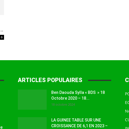
à
..
0
la
ARTICLES POPULAIRES
C
Ben Daouda Sylla « BDS » 18
P
source
Octobre 2020 – 18...
E
18 octobre 2024
N
C
LA GUINEE TABLE SUR UNE
CROISSANCE DE 6,1 EN 2023 –
ve
I