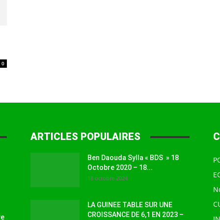
à
0
la
ARTICLES POPULAIRES
C
Ben Daouda Sylla « BDS » 18
P
source
Octobre 2020 – 18...
E
18 octobre 2024
N
C
LA GUINEE TABLE SUR UNE
CROISSANCE DE 6,1 EN 2023 –
ve
I