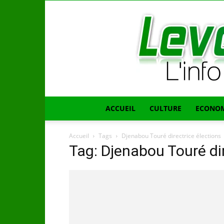
ACCUEIL
CULTURE
ECONOM
Accueil
Tags
Djenabou Touré directrice élections
Tag: Djenabou Touré dir