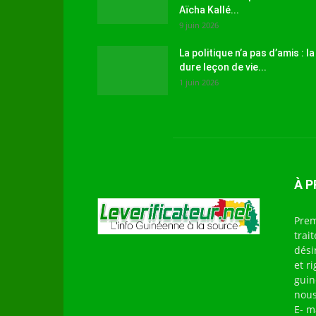
Aïcha Kallé...
9 juin 2026
La politique n’a pas d’amis : la
dure leçon de vie...
1 juin 2026
À 
Prem
trai
dési
et r
guin
nous
E- m