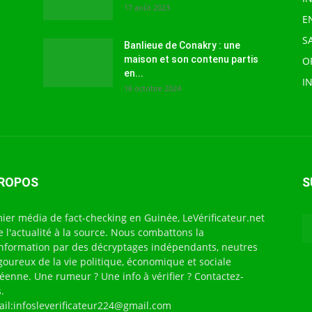
17 août 2023
E
S
Banlieue de Conakry : une
maison et son contenu partis
O
en...
I
16 octobre 2024
PROPOS
S
ier média de fact-checking en Guinée, LeVérificateur.net
te l'actualité à la source. Nous combattons la
nformation par des décryptages indépendants, neutres
igoureux de la vie politique, économique et sociale
éenne. Une rumeur ? Une info à vérifier ? Contactez-
.
ail:infosleverificateur224@gmail.com