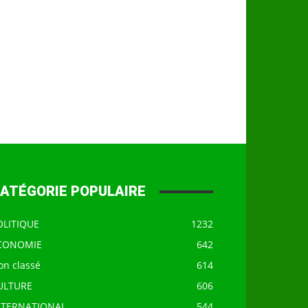
ATÉGORIE POPULAIRE
OLITIQUE
1232
CONOMIE
642
on classé
614
ULTURE
606
NTERNATIONAL
544