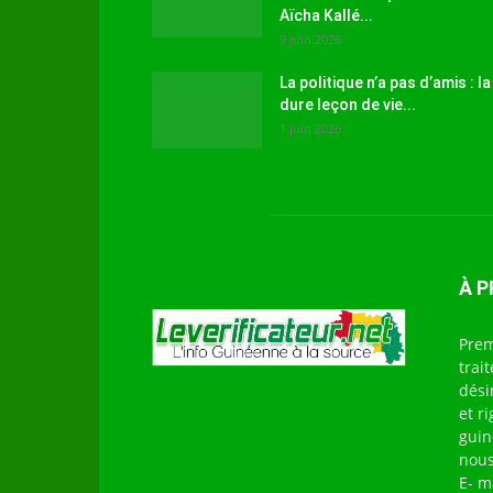
Aïcha Kallé...
9 juin 2026
La politique n’a pas d’amis : la
dure leçon de vie...
1 juin 2026
À 
Prem
trai
dési
et r
guin
nous
E- m