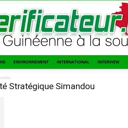
IE
ENVIRONNEMENT
INTERNATIONAL
INTERVIEW
L'info
imandou
ité Stratégique Simandou
Guinéenne