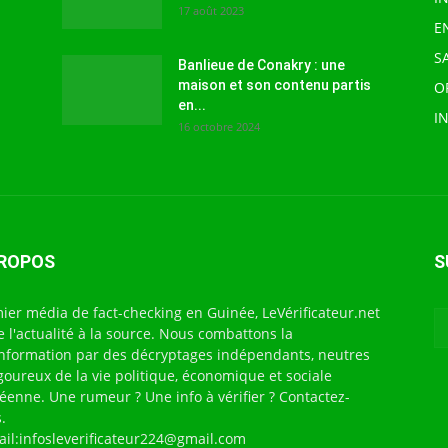
17 août 2023
E
S
Banlieue de Conakry : une
maison et son contenu partis
O
en...
I
16 octobre 2024
PROPOS
S
ier média de fact-checking en Guinée, LeVérificateur.net
te l'actualité à la source. Nous combattons la
nformation par des décryptages indépendants, neutres
igoureux de la vie politique, économique et sociale
éenne. Une rumeur ? Une info à vérifier ? Contactez-
.
ail:infosleverificateur224@gmail.com