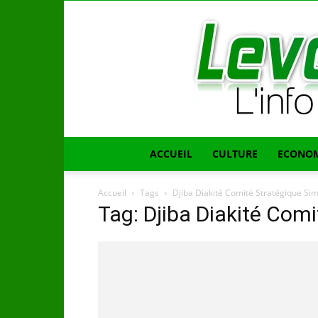
ACCUEIL
CULTURE
ECONOM
Accueil
Tags
Djiba Diakité Comité Stratégique S
Tag: Djiba Diakité Com