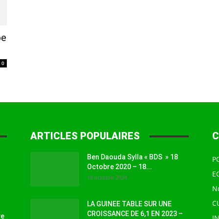
à
pe
0
la
ARTICLES POPULAIRES
C
Ben Daouda Sylla « BDS » 18
P
source
Octobre 2020 – 18...
E
18 octobre 2024
N
C
LA GUINEE TABLE SUR UNE
CROISSANCE DE 6,1 EN 2023 –
ve
I