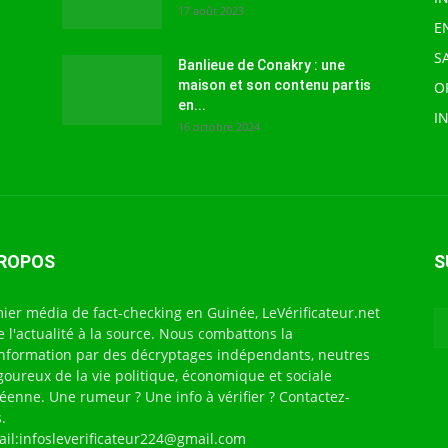
17 août 2023
E
S
Banlieue de Conakry : une
maison et son contenu partis
O
en...
I
16 octobre 2024
PROPOS
S
ier média de fact-checking en Guinée, LeVérificateur.net
te l'actualité à la source. Nous combattons la
nformation par des décryptages indépendants, neutres
igoureux de la vie politique, économique et sociale
éenne. Une rumeur ? Une info à vérifier ? Contactez-
.
ail:infosleverificateur224@gmail.com