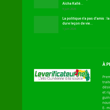
Aïcha Kallé...
9 juin 2026
La politique n’a pas d’amis : la
dure leçon de vie...
1 juin 2026
À 
Prem
trai
dési
et r
guin
nous
E- m