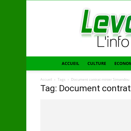
ACCUEIL
CULTURE
ECONOM
Accueil
Tags
Document contrat minier Simandou
Tag: Document contrat