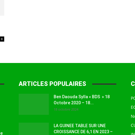
à
0
la
ARTICLES POPULAIRES
C
Ben Daouda Sylla « BDS » 18
P
source
Octobre 2020 – 18...
E
18 octobre 2024
N
C
LA GUINEE TABLE SUR UNE
CROISSANCE DE 6,1 EN 2023 –
ve
I