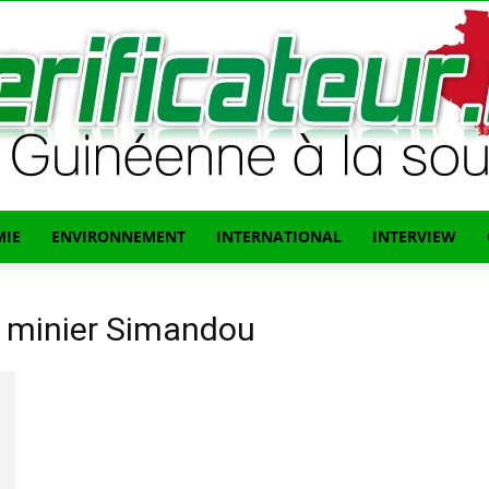
IE
ENVIRONNEMENT
INTERNATIONAL
INTERVIEW
L'info
 minier Simandou
Guinéenne