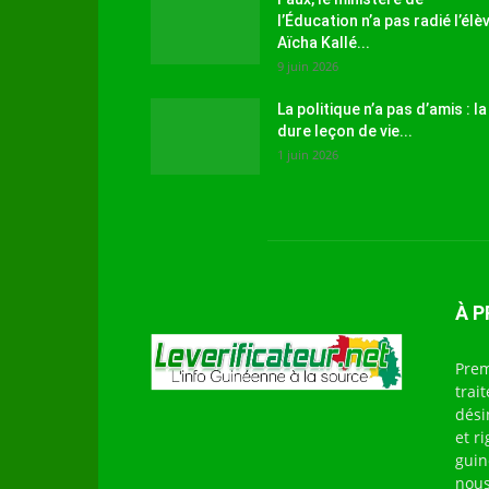
l’Éducation n’a pas radié l’élè
Aïcha Kallé...
9 juin 2026
La politique n’a pas d’amis : la
dure leçon de vie...
1 juin 2026
À 
Prem
trai
dési
et r
guin
nous