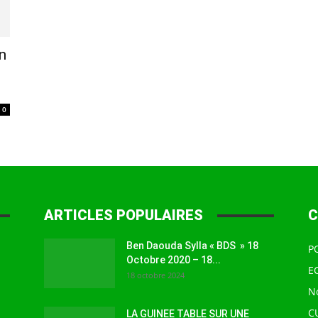
à
n
0
la
ARTICLES POPULAIRES
C
source
Ben Daouda Sylla « BDS » 18
P
Octobre 2020 – 18...
E
18 octobre 2024
N
C
LA GUINEE TABLE SUR UNE