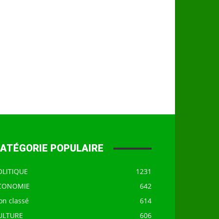
ATÉGORIE POPULAIRE
OLITIQUE
1231
CONOMIE
642
on classé
614
ULTURE
606