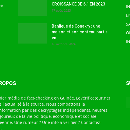
CROISSANCE DE 6,1 EN 2023 –
ve
I
17 août 2023
E
S
Banlieue de Conakry : une
maison et son contenu partis
O
en...
I
16 octobre 2024
PROPOS
S
ier média de fact-checking en Guinée, LeVérificateur.net
te l'actualité à la source. Nous combattons la
nformation par des décryptages indépendants, neutres
igoureux de la vie politique, économique et sociale
éenne. Une rumeur ? Une info à vérifier ? Contactez-
.