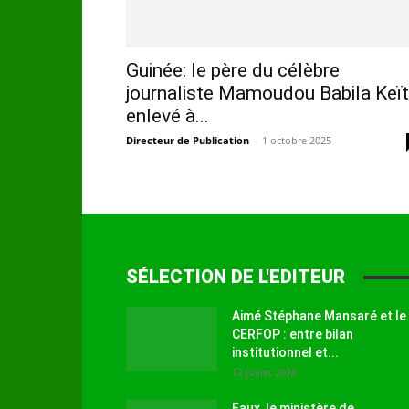
Guinée: le père du célèbre
journaliste Mamoudou Babila Keï
enlevé à...
Directeur de Publication
-
1 octobre 2025
SÉLECTION DE L'EDITEUR
Aimé Stéphane Mansaré et le
CERFOP : entre bilan
institutionnel et...
12 juillet 2026
Faux, le ministère de