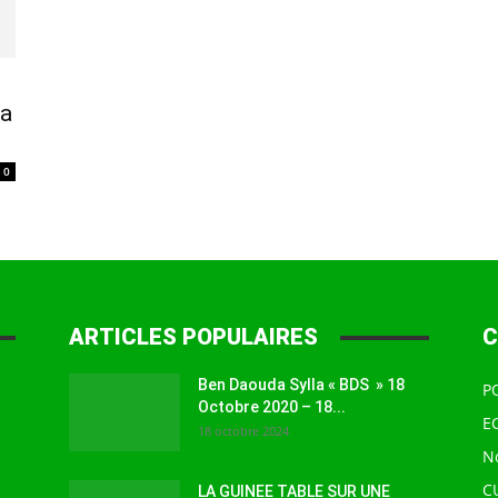
à
ta
0
la
ARTICLES POPULAIRES
C
source
Ben Daouda Sylla « BDS » 18
P
Octobre 2020 – 18...
E
18 octobre 2024
N
C
LA GUINEE TABLE SUR UNE