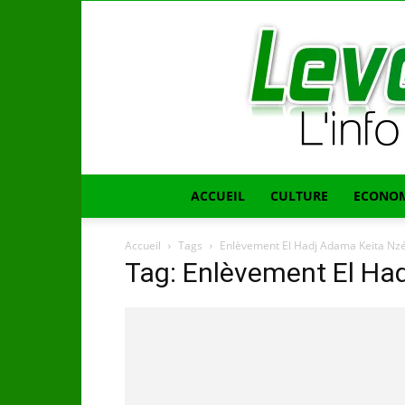
ACCUEIL
CULTURE
ECONOM
Accueil
Tags
Enlèvement El Hadj Adama Keita Nz
Tag: Enlèvement El Ha