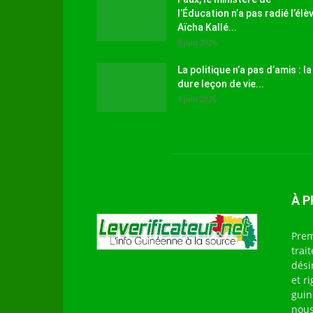
l’Éducation n’a pas radié l’élè
Aïcha Kallé...
9 juin 2026
La politique n’a pas d’amis : la
dure leçon de vie...
1 juin 2026
À 
Prem
trai
dési
et r
guin
nous