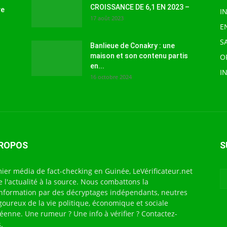
CROISSANCE DE 6,1 EN 2023 –
ve
I
17 août 2023
E
S
Banlieue de Conakry : une
maison et son contenu partis
O
en...
I
16 octobre 2024
PROPOS
S
ier média de fact-checking en Guinée, LeVérificateur.net
te l'actualité à la source. Nous combattons la
nformation par des décryptages indépendants, neutres
igoureux de la vie politique, économique et sociale
éenne. Une rumeur ? Une info à vérifier ? Contactez-
.