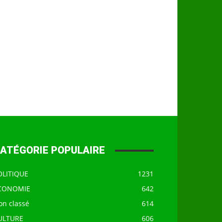
ATÉGORIE POPULAIRE
OLITIQUE
1231
CONOMIE
642
on classé
614
ULTURE
606