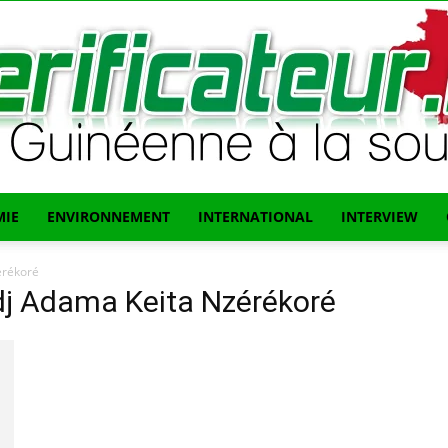
IE
ENVIRONNEMENT
INTERNATIONAL
INTERVIEW
L'info
érékoré
dj Adama Keita Nzérékoré
Guinéenne