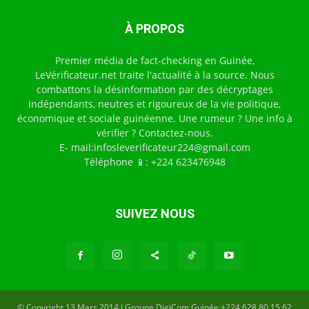
À PROPOS
Premier média de fact-checking en Guinée,
LeVérificateur.net traite l'actualité à la source. Nous
combattons la désinformation par des décryptages
indépendants, neutres et rigoureux de la vie politique,
économique et sociale guinéenne. Une rumeur ? Une info à
vérifier ? Contactez-nous.
E- mail:infosleverificateur224@gmail.com
Téléphone 📱: +224 623476948
SUIVEZ NOUS
© Copyright 13 Mars 2014 I Groupe DigiCom Guinée +224 628 80 15 62