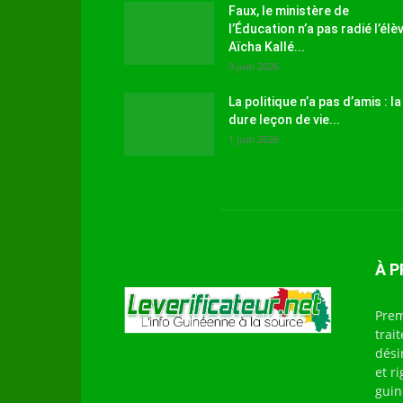
Faux, le ministère de
l’Éducation n’a pas radié l’élè
Aïcha Kallé...
9 juin 2026
La politique n’a pas d’amis : la
dure leçon de vie...
1 juin 2026
À 
Prem
trai
dési
et r
guin