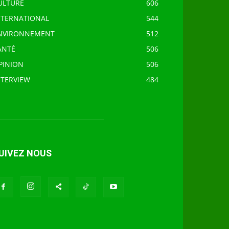
ULTURE
606
NTERNATIONAL
544
NVIRONNEMENT
512
ANTÉ
506
PINION
506
NTERVIEW
484
UIVEZ NOUS