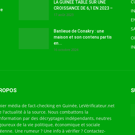
C
LA GUINEE TABLE SUR UNE
CROISSANCE DE 6,1 EN 2023 –
ve
I
17 août 2023
E
S
Banlieue de Conakry : une
maison et son contenu partis
O
en...
I
16 octobre 2024
PROPOS
S
ier média de fact-checking en Guinée, LeVérificateur.net
te l'actualité à la source. Nous combattons la
nformation par des décryptages indépendants, neutres
igoureux de la vie politique, économique et sociale
éenne. Une rumeur ? Une info à vérifier ? Contactez-