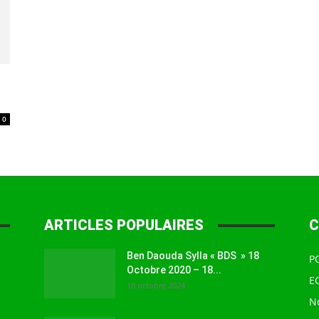
à
0
la
ARTICLES POPULAIRES
C
source
Ben Daouda Sylla « BDS » 18
P
Octobre 2020 – 18...
E
18 octobre 2024
N