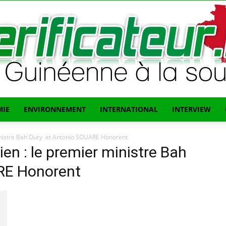
IE
ENVIRONNEMENT
INTERNATIONAL
INTERVIEW
L'info
nistre Bah Oury et Antonio SOUARE Honorent
n : le premier ministre Bah
RE Honorent
Guinéenne