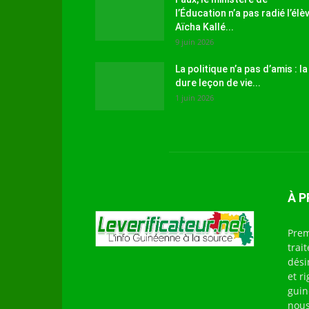
l’Éducation n’a pas radié l’élè
Aïcha Kallé...
9 juin 2026
La politique n’a pas d’amis : la
dure leçon de vie...
1 juin 2026
À 
Prem
trai
dési
et r
guin
nous