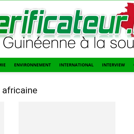
IE
ENVIRONNEMENT
INTERNATIONAL
INTERVIEW
L'info
 africaine
Guinéenne