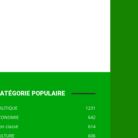
ATÉGORIE POPULAIRE
OLITIQUE
1231
CONOMIE
642
on classé
614
ULTURE
606