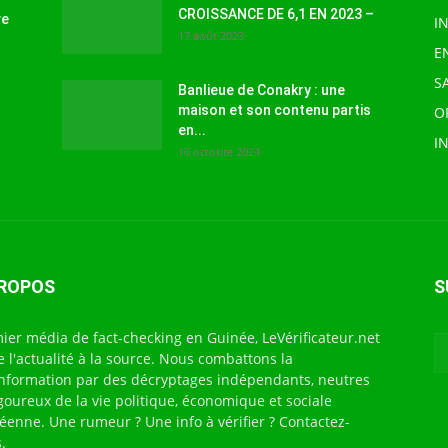
CROISSANCE DE 6,1 EN 2023 –
ve
I
17 août 2023
E
S
Banlieue de Conakry : une
maison et son contenu partis
O
en...
I
16 octobre 2024
PROPOS
S
ier média de fact-checking en Guinée, LeVérificateur.net
te l'actualité à la source. Nous combattons la
nformation par des décryptages indépendants, neutres
igoureux de la vie politique, économique et sociale
éenne. Une rumeur ? Une info à vérifier ? Contactez-
.