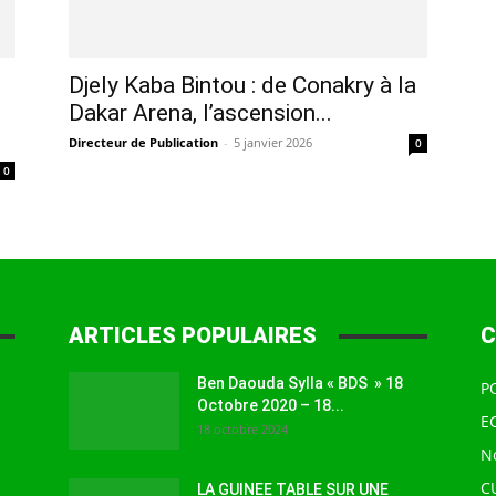
à
Djely Kaba Bintou : de Conakry à la
Dakar Arena, l’ascension...
Directeur de Publication
-
5 janvier 2026
0
0
la
ARTICLES POPULAIRES
C
source
Ben Daouda Sylla « BDS » 18
P
Octobre 2020 – 18...
E
18 octobre 2024
N
C
LA GUINEE TABLE SUR UNE