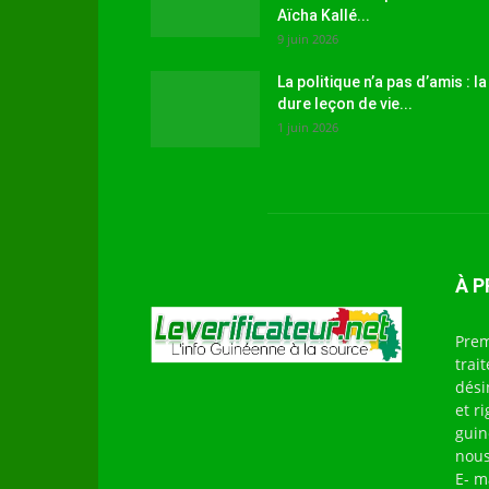
Aïcha Kallé...
9 juin 2026
La politique n’a pas d’amis : la
dure leçon de vie...
1 juin 2026
À 
Prem
trai
dési
et r
guin
nous
E- m