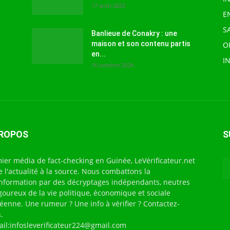
17 août 2023
E
S
Banlieue de Conakry : une
maison et son contenu partis
O
en...
I
16 octobre 2024
PROPOS
S
ier média de fact-checking en Guinée, LeVérificateur.net
te l'actualité à la source. Nous combattons la
nformation par des décryptages indépendants, neutres
igoureux de la vie politique, économique et sociale
éenne. Une rumeur ? Une info à vérifier ? Contactez-
.
ail:infosleverificateur224@gmail.com