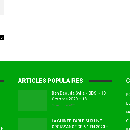
à
0
la
ARTICLES POPULAIRES
C
Ben Daouda Sylla « BDS » 18
P
source
Octobre 2020 – 18...
E
18 octobre 2024
N
C
LA GUINEE TABLE SUR UNE
CROISSANCE DE 6,1 EN 2023 –
ve
I