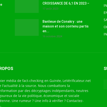
CROISSANCE DE 6,1 EN 2023 –
ve
I
17 août 2023
E
S
Banlieue de Conakry : une
maison et son contenu partis
O
en...
I
16 octobre 2024
PROPOS
S
ier média de fact-checking en Guinée, LeVérificateur.net
te l'actualité à la source. Nous combattons la
nformation par des décryptages indépendants, neutres
igoureux de la vie politique, économique et sociale
éenne. Une rumeur ? Une info à vérifier ? Contactez-
.