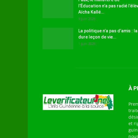
l’Éducation n’a pas radié l’élè
Aïcha Kallé...
9 juin 2026
La politique n’a pas d’amis : la
dure leçon de vie...
1 juin 2026
À 
Prem
trai
dési
et r
guin
nous