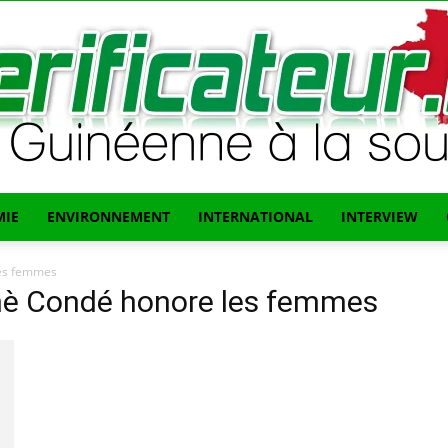
IE
ENVIRONNEMENT
INTERNATIONAL
INTERVIEW
L'info
es femmes
nè Condé honore les femmes
Guinéenne