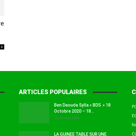
à
re
0
la
ARTICLES POPULAIRES
C
source
Ben Daouda Sylla « BDS » 18
P
Octobre 2020 – 18...
E
18 octobre 2024
N
C
LA GUINEE TABLE SUR UNE