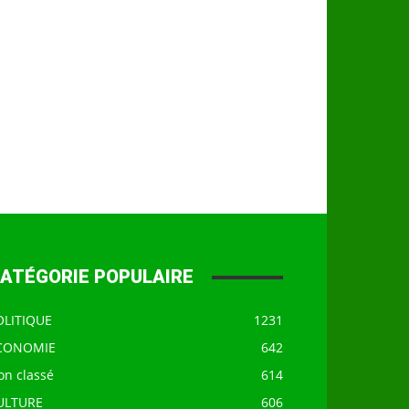
ATÉGORIE POPULAIRE
OLITIQUE
1231
CONOMIE
642
on classé
614
ULTURE
606