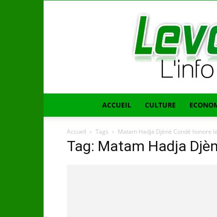
ACCUEIL
CULTURE
ECONOM
Accueil
Tags
Matam Hadja Djènè Condé honore l
Tag: Matam Hadja Djè