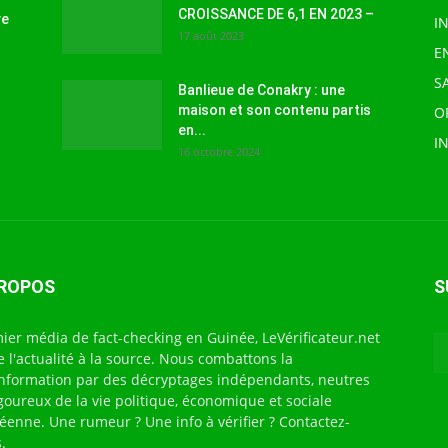
CROISSANCE DE 6,1 EN 2023 –
ve
I
17 août 2023
E
S
Banlieue de Conakry : une
maison et son contenu partis
O
en...
I
16 octobre 2024
PROPOS
S
ier média de fact-checking en Guinée, LeVérificateur.net
te l'actualité à la source. Nous combattons la
nformation par des décryptages indépendants, neutres
igoureux de la vie politique, économique et sociale
éenne. Une rumeur ? Une info à vérifier ? Contactez-
.