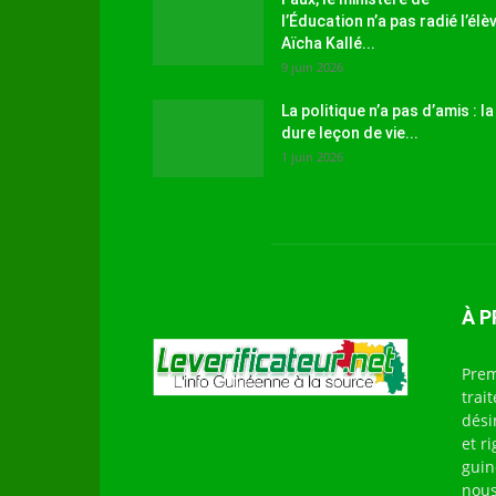
l’Éducation n’a pas radié l’élè
Aïcha Kallé...
9 juin 2026
La politique n’a pas d’amis : la
dure leçon de vie...
1 juin 2026
À 
Prem
trai
dési
et r
guin
nous