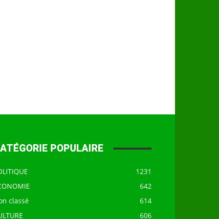
ATÉGORIE POPULAIRE
OLITIQUE
1231
CONOMIE
642
on classé
614
ULTURE
606