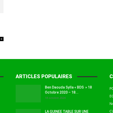
à
0
la
ARTICLES POPULAIRES
C
source
Ben Daouda Sylla « BDS » 18
P
Octobre 2020 – 18...
E
18 octobre 2024
N
C
LA GUINEE TABLE SUR UNE