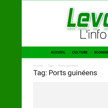
ACCUEIL
CULTURE
ECONOM
Accueil
Tags
Ports guinéens
Tag: Ports guinéens