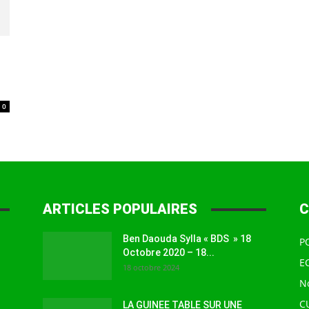
à
0
la
ARTICLES POPULAIRES
C
source
Ben Daouda Sylla « BDS » 18
P
Octobre 2020 – 18...
E
18 octobre 2024
N
C
LA GUINEE TABLE SUR UNE