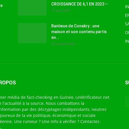
CROISSANCE DE 6,1 EN 2023 –
ve
I
17 août 2023
E
S
Banlieue de Conakry : une
maison et son contenu partis
O
en...
I
16 octobre 2024
PROPOS
S
ier média de fact-checking en Guinée, LeVérificateur.net
te l'actualité à la source. Nous combattons la
nformation par des décryptages indépendants, neutres
igoureux de la vie politique, économique et sociale
éenne. Une rumeur ? Une info à vérifier ? Contactez-
.