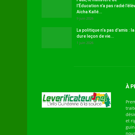
l’Éducation n’a pas radié l’élè
Aïcha Kallé...
9 juin 2026
La politique n’a pas d’amis : la
dure leçon de vie...
1 juin 2026
À 
Prem
trai
dési
et r
guin
nous