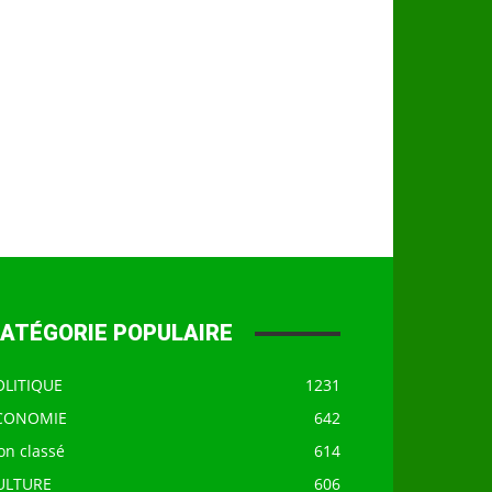
ATÉGORIE POPULAIRE
OLITIQUE
1231
CONOMIE
642
on classé
614
ULTURE
606