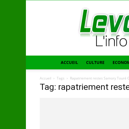
ACCUEIL
CULTURE
ECONOM
Accueil
Tags
Rapatriement restes Samory Touré 
Tag: rapatriement res