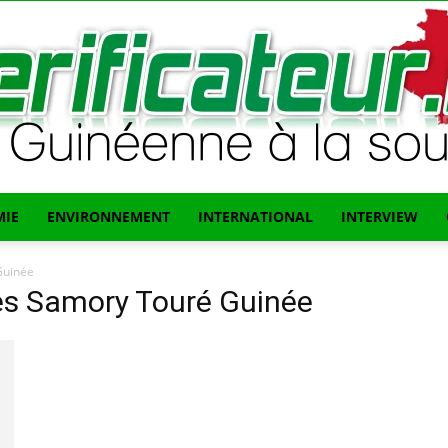
IE
ENVIRONNEMENT
INTERNATIONAL
INTERVIEW
L'info
Guinée
tes Samory Touré Guinée
Guinéenne