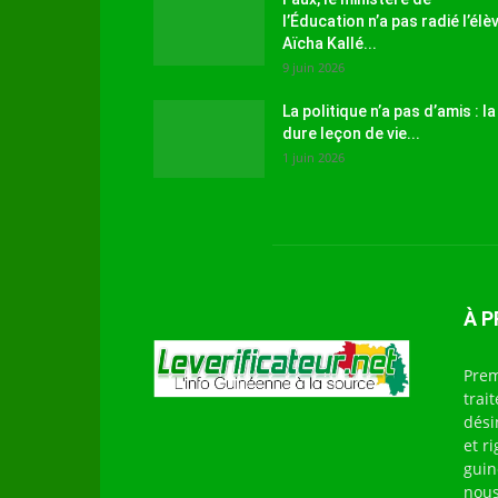
l’Éducation n’a pas radié l’élè
Aïcha Kallé...
9 juin 2026
La politique n’a pas d’amis : la
dure leçon de vie...
1 juin 2026
À 
Prem
trai
dési
et r
guin
nous