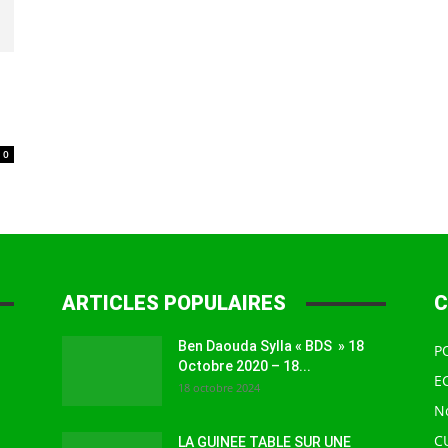
à
0
la
ARTICLES POPULAIRES
C
source
Ben Daouda Sylla « BDS » 18
P
Octobre 2020 – 18...
E
18 octobre 2024
N
C
LA GUINEE TABLE SUR UNE