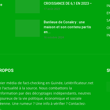
CROISSANCE DE 6,1 EN 2023 –
ve
I
17 août 2023
E
S
Banlieue de Conakry : une
maison et son contenu partis
O
en...
I
16 octobre 2024
PROPOS
S
ier média de fact-checking en Guinée, LeVérificateur.net
te l'actualité à la source. Nous combattons la
nformation par des décryptages indépendants, neutres
igoureux de la vie politique, économique et sociale
éenne. Une rumeur ? Une info à vérifier ? Contactez-
.