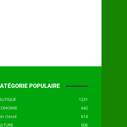
ATÉGORIE POPULAIRE
OLITIQUE
1231
CONOMIE
642
on classé
614
ULTURE
606