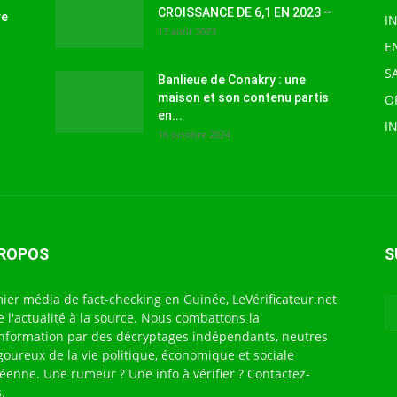
CROISSANCE DE 6,1 EN 2023 –
ve
I
17 août 2023
E
S
Banlieue de Conakry : une
maison et son contenu partis
O
en...
I
16 octobre 2024
PROPOS
S
ier média de fact-checking en Guinée, LeVérificateur.net
te l'actualité à la source. Nous combattons la
nformation par des décryptages indépendants, neutres
igoureux de la vie politique, économique et sociale
éenne. Une rumeur ? Une info à vérifier ? Contactez-
.