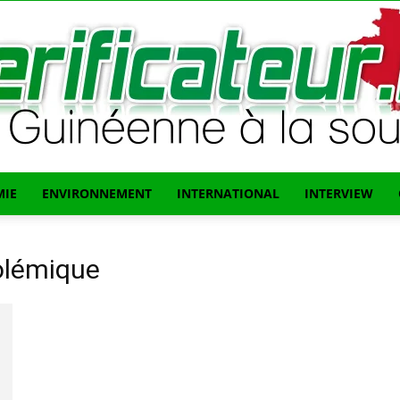
IE
ENVIRONNEMENT
INTERNATIONAL
INTERVIEW
L'info
olémique
Guinéenne