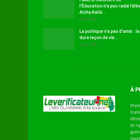
l’Éducation n’a pas radié l’élè
Aïcha Kallé...
9 juin 2026
La politique n’a pas d’amis : la
dure leçon de vie...
1 juin 2026
À 
Prem
trai
dési
et r
guin
nous