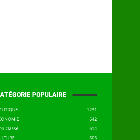
ATÉGORIE POPULAIRE
OLITIQUE
1231
CONOMIE
642
on classé
614
ULTURE
606