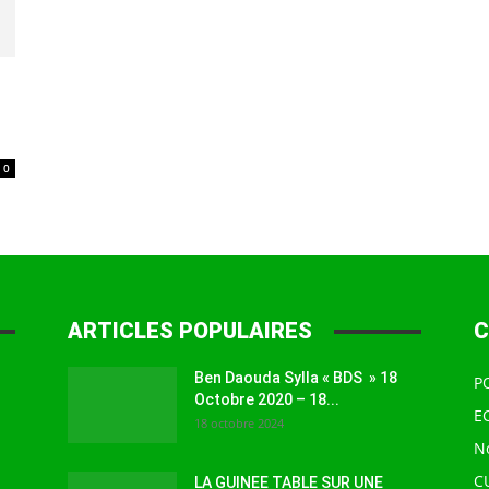
à
0
la
ARTICLES POPULAIRES
C
source
Ben Daouda Sylla « BDS » 18
P
Octobre 2020 – 18...
E
18 octobre 2024
N
C
LA GUINEE TABLE SUR UNE