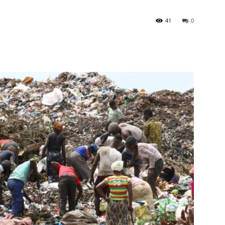
41
0
à
la
source