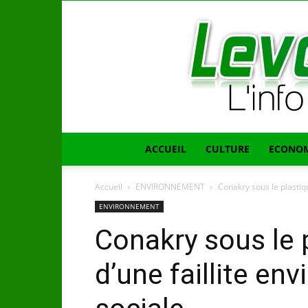
ACCUEIL
CULTURE
ECONOM
Accueil
ENVIRONNEMENT
​Conakry sous le plastiq
ENVIRONNEMENT
​Conakry sous le 
d’une faillite en