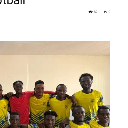
tball
32
0
à
la
source