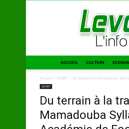
ACCUEIL
CULTURE
ECONOM
Accueil
SPORT
Du terrain à la transmission : Mam
SPORT
Du terrain à la t
Mamadouba Sylla