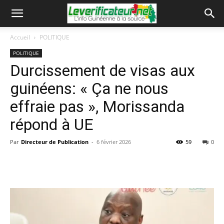
Accueil
POLITIQUE
POLITIQUE
Durcissement de visas aux
guinéens: « Ça ne nous
effraie pas », Morissanda
répond à UE
Par
Directeur de Publication
-
6 février 2026
59
0