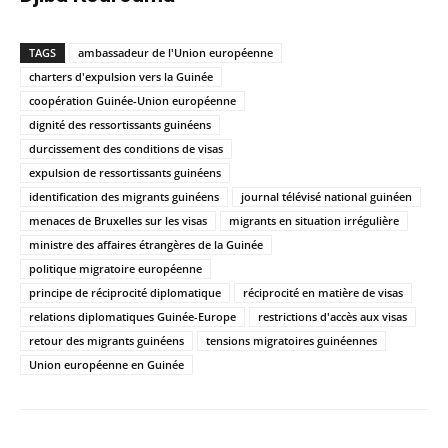
TAGS
ambassadeur de l'Union européenne
charters d'expulsion vers la Guinée
coopération Guinée-Union européenne
dignité des ressortissants guinéens
durcissement des conditions de visas
expulsion de ressortissants guinéens
identification des migrants guinéens
journal télévisé national guinéen
menaces de Bruxelles sur les visas
migrants en situation irrégulière
ministre des affaires étrangères de la Guinée
politique migratoire européenne
principe de réciprocité diplomatique
réciprocité en matière de visas
relations diplomatiques Guinée-Europe
restrictions d'accès aux visas
retour des migrants guinéens
tensions migratoires guinéennes
Union européenne en Guinée