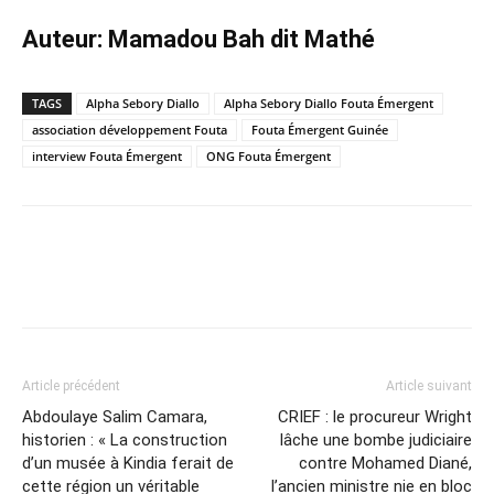
Auteur: Mamadou Bah dit Mathé
TAGS
Alpha Sebory Diallo
Alpha Sebory Diallo Fouta Émergent
association développement Fouta
Fouta Émergent Guinée
interview Fouta Émergent
ONG Fouta Émergent
Article précédent
Article suivant
Abdoulaye Salim Camara,
CRIEF : le procureur Wright
historien : ​« La construction
lâche une bombe judiciaire
d’un musée à Kindia ferait de
contre Mohamed Diané,
cette région un véritable
l’ancien ministre nie en bloc