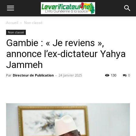
Accueil
Non classé
Non classé
Gambie : « Je reviens »,
annonce l’ex-dictateur Yahya
Jammeh
Par
Directeur de Publication
-
24 janvier 2025
130
0