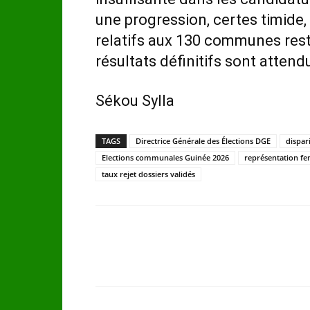
une progression, certes timide,
relatifs aux 130 communes resta
résultats définitifs sont attend
Sékou Sylla
TAGS
Directrice Générale des Élections DGE
dispar
Elections communales Guinée 2026
représentation fe
taux rejet dossiers validés