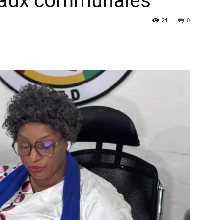
 aux communales
24
0
à
la
source