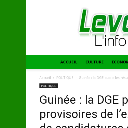
ACCUEIL
CULTURE
ECONOM
Accueil
POLITIQUE
Guinée : la DGE publie les résu
POLITIQUE
Guinée : la DGE p
provisoires de l