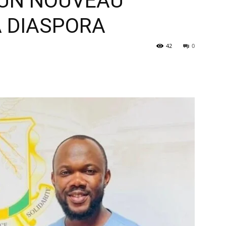
D’UN NOUVEAU
A DIASPORA
à
42
0
la
source