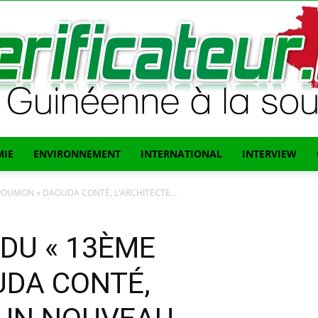
IE
ENVIRONNEMENT
INTERNATIONAL
INTERVIEW
L'info
E POUMON » DAOUDA CONTÉ, L’ARCHITECTE...
L DU « 13ÈME
DA CONTÉ,
Guinéenne