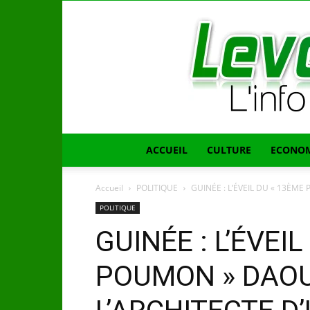
ACCUEIL
CULTURE
ECONOM
Accueil
POLITIQUE
GUINÉE : L’ÉVEIL DU « 13ÈM
POLITIQUE
GUINÉE : L’ÉVEI
POUMON » DAOU