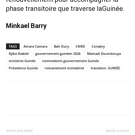
phase transitoire que traverse laGuinée.
Minkael Barry
TAGS
Amara Camara
Bah Oury
CNRD
Conakry
Djiba Diakité
gouvernement guinéen 2026
Mamadi Doumbouya
ministres Guinée
nominations gouvernement Guinée
Présidence Guinée
remaniement ministériel
transition. GUINÉE
Article précédent
Article suivant