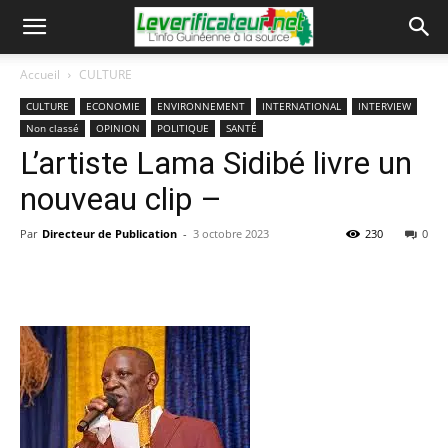
Accueil
CULTURE
CULTURE
ECONOMIE
ENVIRONNEMENT
INTERNATIONAL
INTERVIEW
Non classé
OPINION
POLITIQUE
SANTÉ
L’artiste Lama Sidibé livre un
nouveau clip –
Par
Directeur de Publication
-
3 octobre 2023
230
0