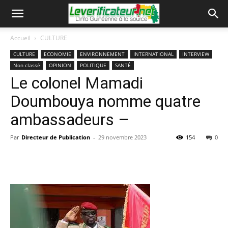
Accueil
CULTURE
CULTURE
ECONOMIE
ENVIRONNEMENT
INTERNATIONAL
INTERVIEW
Non classé
OPINION
POLITIQUE
SANTÉ
Le colonel Mamadi
Doumbouya nomme quatre
ambassadeurs –
Par
Directeur de Publication
-
29 novembre 2023
154
0