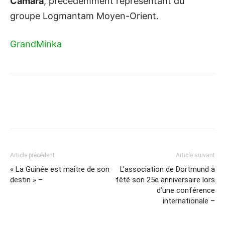
Camara
, précédemment représentant du
groupe Logmantam Moyen-Orient.
GrandMinka
Article précédent
Article suivant
« La Guinée est maître de son
L’association de Dortmund a
destin » –
fêté son 25e anniversaire lors
d’une conférence
internationale –