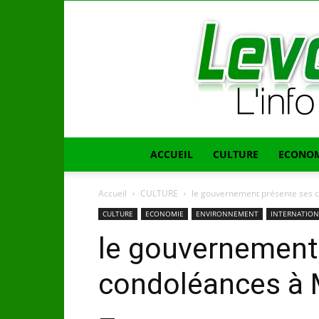
ACCUEIL
CULTURE
ECONOM
Accueil
CULTURE
le gouvernement présente ses
CULTURE
ECONOMIE
ENVIRONNEMENT
INTERNATION
le gouvernement
condoléances à