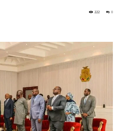
222
0
à
la
source