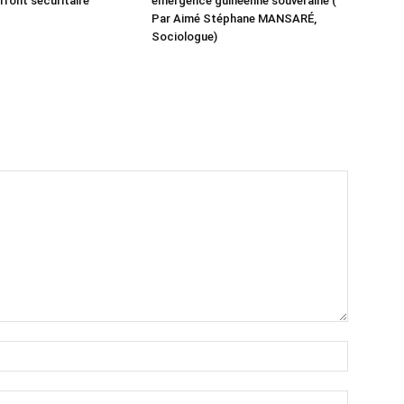
e front sécuritaire
émergence guinéenne souveraine (
Par Aimé Stéphane MANSARÉ,
Sociologue)