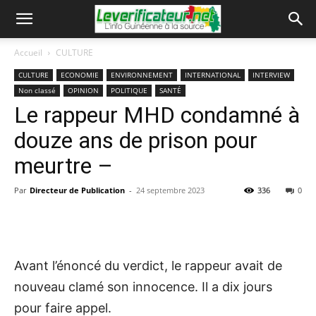
Accueil
CULTURE
CULTURE
ECONOMIE
ENVIRONNEMENT
INTERNATIONAL
INTERVIEW
Non classé
OPINION
POLITIQUE
SANTÉ
Le rappeur MHD condamné à
douze ans de prison pour
meurtre –
Par
Directeur de Publication
-
24 septembre 2023
336
0
Avant l’énoncé du verdict, le rappeur avait de
nouveau clamé son innocence. Il a dix jours
pour faire appel.