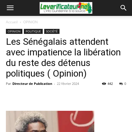
Accueil
OPINION
OPINION
POLITIQUE
SOCIÉTÉ
Les Sénégalais attendent
avec impatience la libération
du reste des détenus
politiques ( Opinion)
Par
Directeur de Publication
-
22 février 2024
442
0