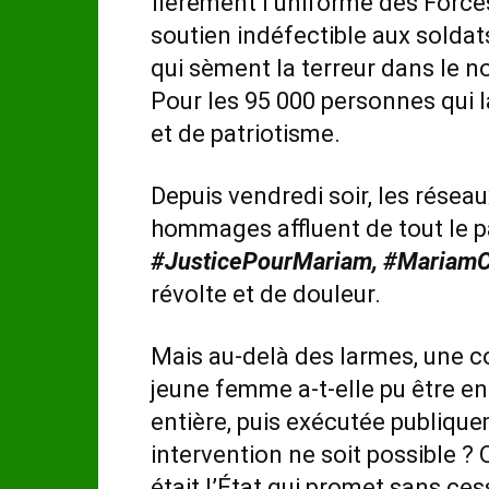
fièrement l’uniforme des Force
soutien indéfectible aux solda
qui sèment la terreur dans le n
Pour les 95 000 personnes qui l
et de patriotisme.
Depuis vendredi soir, les résea
hommages affluent de tout le p
#JusticePourMariam, #MariamC
révolte et de douleur.
Mais au-delà des larmes, une 
jeune femme a-t-elle pu être en
entière, puis exécutée publiqu
intervention ne soit possible ? 
était l’État qui promet sans ces