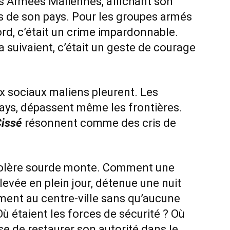
s Armées Maliennes, affichant son
ts de son pays. Pour les groupes armés
ord, c’était un crime impardonnable.
a suivaient, c’était un geste de courage
ux sociaux maliens pleurent. Les
ays, dépassent même les frontières.
issé
résonnent comme des cris de
colère sourde monte. Comment une
levée en plein jour, détenue une nuit
ement au centre-ville sans qu’aucune
Où étaient les forces de sécurité ? Où
se de restaurer son autorité dans le