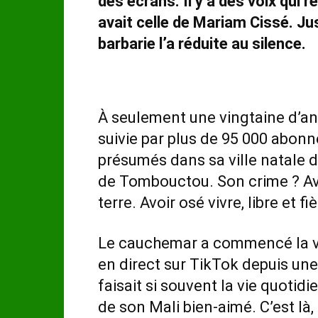
des écrans. Il y a des voix qui r
avait celle de Mariam Cissé. Ju
barbarie l’a réduite au silence.
À seulement une vingtaine d’an
suivie par plus de 95 000 abonn
présumés dans sa ville natale 
de Tombouctou. Son crime ? Avo
terre. Avoir osé vivre, libre et fiè
Le cauchemar a commencé la vei
en direct sur TikTok depuis une
faisait si souvent la vie quoti
de son Mali bien-aimé. C’est là,