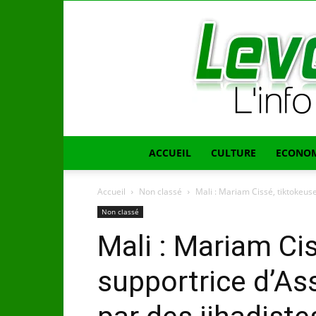
ACCUEIL
CULTURE
ECONOM
Accueil
Non classé
Mali : Mariam Cissé, tiktokeuse
Non classé
Mali : Mariam Cis
supportrice d’As