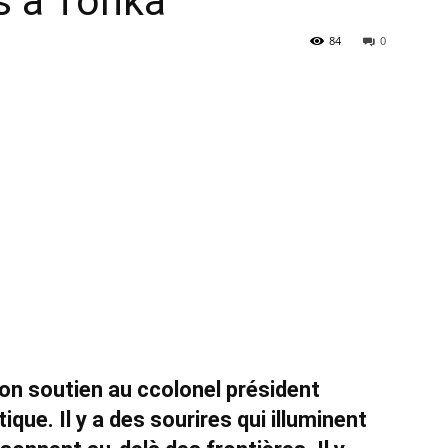
es à Tonka
84
0
à
la
source
 son soutien au ccolonel président
ique. Il y a des sourires qui illuminent