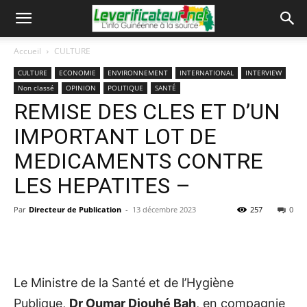
Accueil
CULTURE
CULTURE
ECONOMIE
ENVIRONNEMENT
INTERNATIONAL
INTERVIEW
Non classé
OPINION
POLITIQUE
SANTÉ
REMISE DES CLES ET D’UN
IMPORTANT LOT DE
MEDICAMENTS CONTRE
LES HEPATITES –
Par
Directeur de Publication
-
13 décembre 2023
257
0
Le Ministre de la Santé et de l’Hygiène
Publique,
Dr Oumar Diouhé Bah
, en compagnie