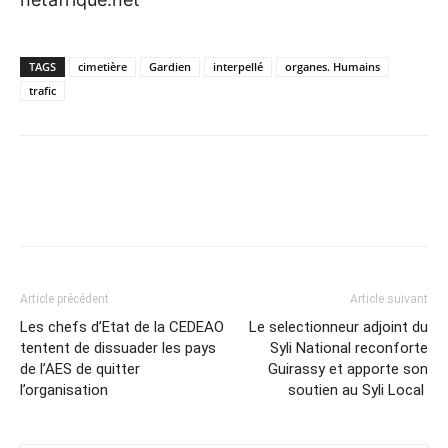
TAGS
cimetière
Gardien
interpellé
organes. Humains
trafic
Article précédent
Article suivant
Les chefs d’Etat de la CEDEAO
Le selectionneur adjoint du
tentent de dissuader les pays
Syli National reconforte
de l’AES de quitter
Guirassy et apporte son
l’organisation
soutien au Syli Local