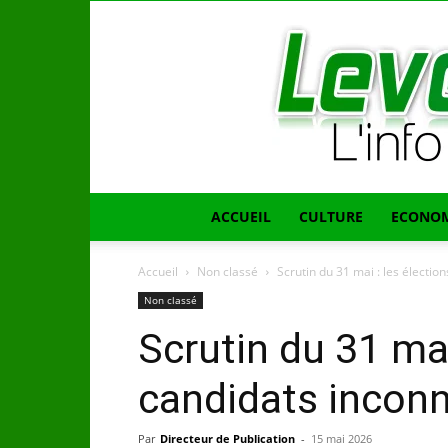
ACCUEIL
CULTURE
ECONOM
Accueil
Non classé
Scrutin du 31 mai : les électio
Non classé
Scrutin du 31 mai
candidats incon
Par
Directeur de Publication
-
15 mai 2026