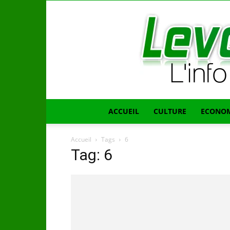
ACCUEIL
CULTURE
ECONOM
Accueil
Tags
6
Tag: 6