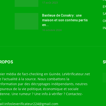
17 août 2023
E
S
Banlieue de Conakry : une
maison et son contenu partis
O
en...
I
16 octobre 2024
PROPOS
S
ier média de fact-checking en Guinée, LeVérificateur.net
te l'actualité à la source. Nous combattons la
nformation par des décryptages indépendants, neutres
igoureux de la vie politique, économique et sociale
éenne. Une rumeur ? Une info à vérifier ? Contactez-
.
ail:infosleverificateur224@gmail.com