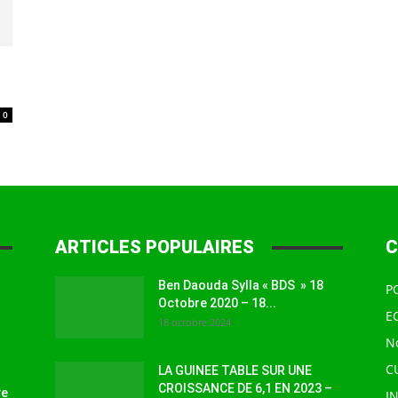
à
0
la
ARTICLES POPULAIRES
C
Ben Daouda Sylla « BDS » 18
P
source
Octobre 2020 – 18...
E
18 octobre 2024
N
C
LA GUINEE TABLE SUR UNE
CROISSANCE DE 6,1 EN 2023 –
ve
I