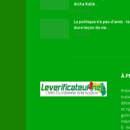
Aïcha Kallé...
9 juin 2026
La politique n’a pas d’amis : la
dure leçon de vie...
1 juin 2026
À 
Prem
trai
dési
et r
guin
nous
E- m