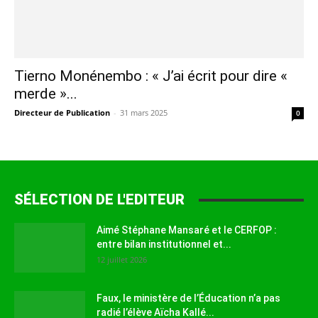
Tierno Monénembo : « J’ai écrit pour dire «
merde »...
Directeur de Publication
-
31 mars 2025
0
SÉLECTION DE L'EDITEUR
Aimé Stéphane Mansaré et le CERFOP :
entre bilan institutionnel et...
12 juillet 2026
Faux, le ministère de l’Éducation n’a pas
radié l’élève Aïcha Kallé...