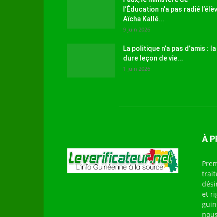
l’Éducation n’a pas radié l’élè
Aïcha Kallé...
9 juin 2026
La politique n’a pas d’amis : la
dure leçon de vie...
1 juin 2026
À 
Prem
trai
dési
et r
guin
nous