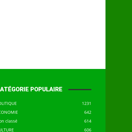
ATÉGORIE POPULAIRE
OLITIQUE
1231
CONOMIE
642
on classé
614
ULTURE
606