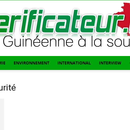
IE
ENVIRONNEMENT
INTERNATIONAL
INTERVIEW
L'info
rité
Guinéenne