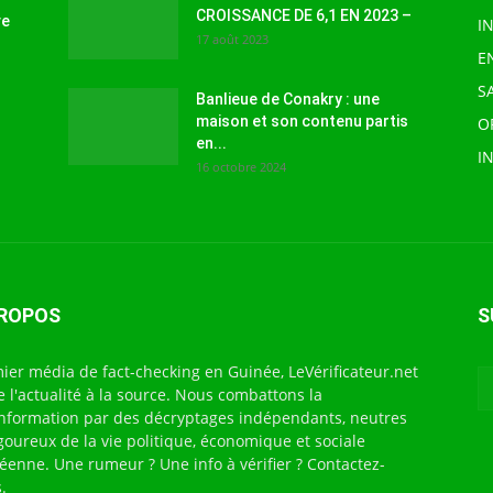
CROISSANCE DE 6,1 EN 2023 –
ve
I
17 août 2023
E
S
Banlieue de Conakry : une
maison et son contenu partis
O
en...
I
16 octobre 2024
PROPOS
S
ier média de fact-checking en Guinée, LeVérificateur.net
te l'actualité à la source. Nous combattons la
nformation par des décryptages indépendants, neutres
igoureux de la vie politique, économique et sociale
éenne. Une rumeur ? Une info à vérifier ? Contactez-
.