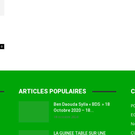
à
0
la
ARTICLES POPULAIRES
C
source
Ben Daouda Sylla « BDS » 18
P
Octobre 2020 – 18...
E
18 octobre 2024
N
C
LA GUINEE TABLE SUR UNE